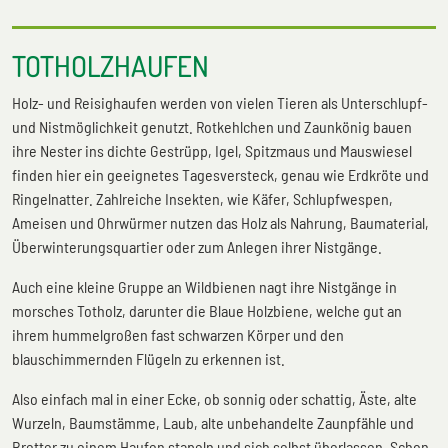
TOTHOLZHAUFEN
Holz- und Reisighaufen werden von vielen Tieren als Unterschlupf-
und Nistmöglichkeit genutzt. Rotkehlchen und Zaunkönig bauen
ihre Nester ins dichte Gestrüpp, Igel, Spitzmaus und Mauswiesel
finden hier ein geeignetes Tagesversteck, genau wie Erdkröte und
Ringelnatter. Zahlreiche Insekten, wie Käfer, Schlupfwespen,
Ameisen und Ohrwürmer nutzen das Holz als Nahrung, Baumaterial,
Überwinterungsquartier oder zum Anlegen ihrer Nistgänge.
Auch eine kleine Gruppe an Wildbienen nagt ihre Nistgänge in
morsches Totholz, darunter die Blaue Holzbiene, welche gut an
ihrem hummelgroßen fast schwarzen Körper und den
blauschimmernden Flügeln zu erkennen ist.
Also einfach mal in einer Ecke, ob sonnig oder schattig, Äste, alte
Wurzeln, Baumstämme, Laub, alte unbehandelte Zaunpfähle und
Bretter zu einem Haufen stapeln und sich selbst überlassen. Schon